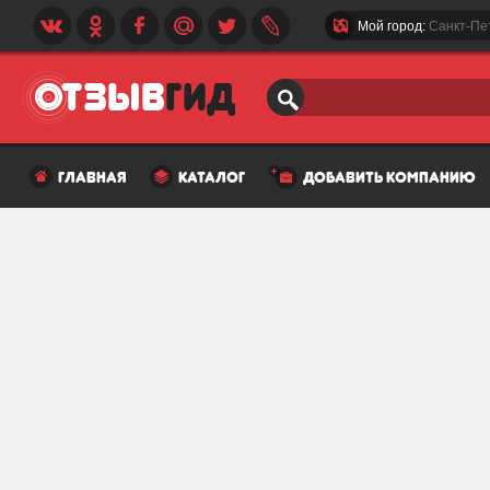
Мой город:
Санкт-Пе
главная
каталог
добавить компанию