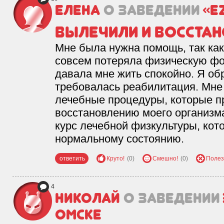
Елена
о заведении
«E
Вылечили и восста
Мне была нужна помощь, так как
совсем потеряла физическую фо
давала мне жить спокойно. Я обр
требовалась реабилитация. Мне 
лечебные процедуры, которые п
восстановлению моего организма
курс лечебной физкультуры, кот
нормальному состоянию.
ответить
Круто!
(0)
Смешно!
(0)
Полез
4
Николай
о заведении
Омске