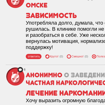
Омске
Зависимость
Употребляла долго, думала, что
рушилась. В клинике помогли не 
и разобраться в себе. Уже неско
вернулась мотивация, нормализо
поддержку!
ответить
Круто!
(0)
Смешно!
(0)
Полез
6
Анонимно
о заведен
Частная наркологиче
Лечение наркомани
Хочу выразить огромную благода