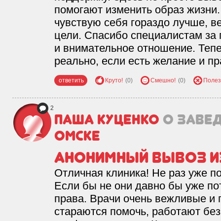
помогают изменить образ жизни.
чувствую себя гораздо лучше, в
цели. Спасибо специалистам за
и внимательное отношение. Тепер
реально, если есть желание и п
ответить
Круто!
(0)
Смешно!
(0)
Полез
2
Паша Куценко
о заве
Омске
Анонимный вывоз и
Отличная клиника! Не раз уже п
Если бы не они давно бы уже по
права. Врачи очень вежливые и
стараются помочь, работают без