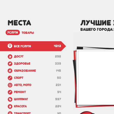
МЕСТА
лучшие 
вашего города
услуги
товары
4313
Все услуги
Досуг
298
Здоровье
339
Образование
145
Спорт
50
Авто, мото
231
Ремонт
54
Шоппинг
597
Красота
224
Транспорт
40