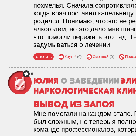
похмелья. Сначала сопротивлялс
когда врач поставил капельницу, 
родился. Понимаю, что это не р
алкоголем, но это дало мне шанс
что помогли пережить этот ад. Т
задумываться о лечении.
ответить
Круто!
(0)
Смешно!
(0)
Полез
6
Юлия
о заведении
Эли
наркологическая кли
Вывод из запоя
Мне помогали на каждом этапе. 
был сложным, но теперь я полно
команде профессионалов, котор