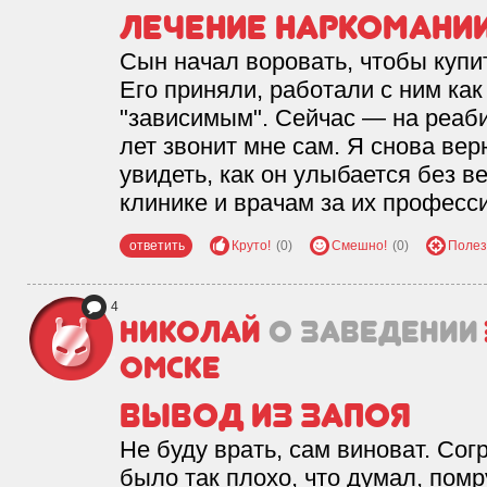
Лечение наркомани
Сын начал воровать, чтобы купит
Его приняли, работали с ним как
"зависимым". Сейчас — на реаби
лет звонит мне сам. Я снова вер
увидеть, как он улыбается без 
клинике и врачам за их професс
ответить
Круто!
(0)
Смешно!
(0)
Полез
4
Николай
о заведении
Омске
Вывод из запоя
Не буду врать, сам виноват. Сог
было так плохо, что думал, пом