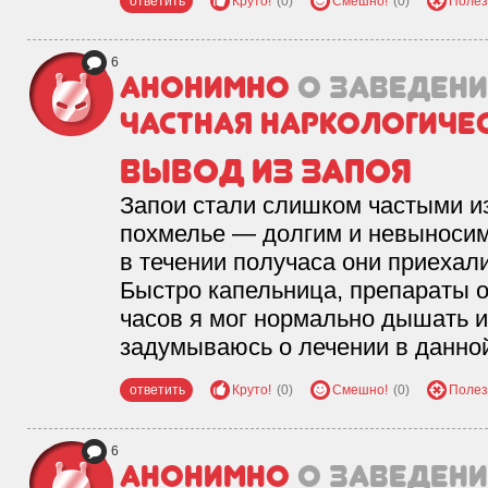
ответить
Круто!
(0)
Смешно!
(0)
Полез
6
Анонимно
о заведен
Частная наркологиче
Вывод из запоя
Запои стали слишком частыми из
похмелье — долгим и невыносим
в течении получаса они приехали
Быстро капельница, препараты от
часов я мог нормально дышать и
задумываюсь о лечении в данной
ответить
Круто!
(0)
Смешно!
(0)
Полез
6
Анонимно
о заведен