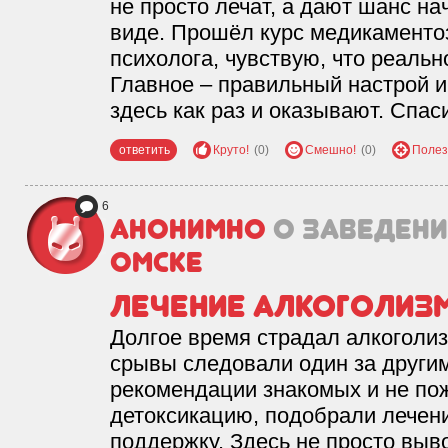
не просто лечат, а дают шанс на
виде. Прошёл курс медикаменто
психолога, чувствую, что реаль
Главное – правильный настрой 
здесь как раз и оказывают. Спаси
ответить
Круто!
(0)
Смешно!
(0)
Полез
6
Анонимно
о заведен
Омске
Лечение алкоголиз
Долгое время страдал алкоголиз
срывы следовали один за другим
рекомендации знакомых и не по
детоксикацию, подобрали лечен
поддержку. Здесь не просто выво