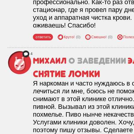
профессионально. Как-то раз от
стационар, где я провел пару д
уход и аппаратная чистка крови.
оживаешь! Спасибо!
ответить
Круто!
(0)
Смешно!
(0)
Полез
4
Михаил
о заведении
Э
Снятие ломки
Я наркоман и часто нуждаюсь в 
лечиться ли мне, боюсь не помож
снимают в этой клинике отлично
пивной. Вызывал из этой клини
похмелье. Пиво нынче некачеств
Услугами клиники доволен. Хочу
поэтому пишу отзывы. Сделаете 