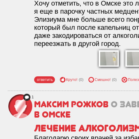
Хочу отметить, что в Омске это
я еще в парочку частных медцен
Элизиума мне больше всего понр
который был после капельниц от
даже закодироваться от алкогол
переезжать в другой город.
ответить
Круто!
(0)
Смешно!
(0)
Полез
1
Максим Рожков
о зав
в Омске
Лечение алкоголиз
Благодарю своих врачей за изба