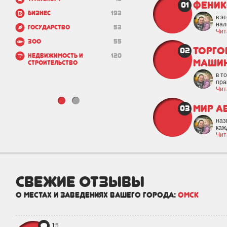
Феник
01
Бизнес
193
в э
нали
Государство
53
Чит
Зоо
55
Торго
02
Недвижимость и
120
Машин
строительство
в т
пра
Чит
Мир а
03
наз
каж
Чит
свежие отзывы
о местах и заведениях вашего города:
Омск
15