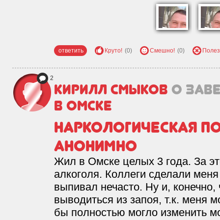
ответить
Круто!
(0)
Смешно!
(0)
Полез
2
Кирилл Смыков
о зав
в Омске
Наркологическая п
анонимно
Жил в Омске целых 3 года. За э
алкоголя. Коллеги сделали меня
выпивал нечасто. Ну и, конечно
выводиться из запоя, т.к. меня м
бы полностью могло изменить м