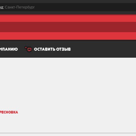
од:
Санкт-Петербург
омпанию
оставить отзыв
ресновка