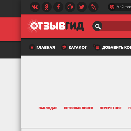
Мой гор
главная
каталог
добавить к
Павлодар
Петропавловск
Перемётное
П