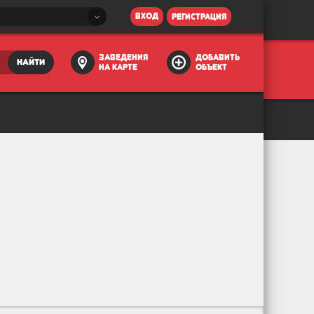
вход
регистрация
заведения
добавить
найти
на карте
объект