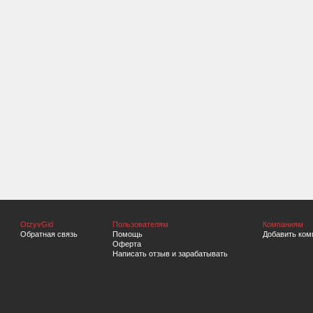
OtzyvGid
Пользователям
Компаниям
Обратная связь
Помощь
Добавить ком
Оферта
Написать отзыв и зарабатывать