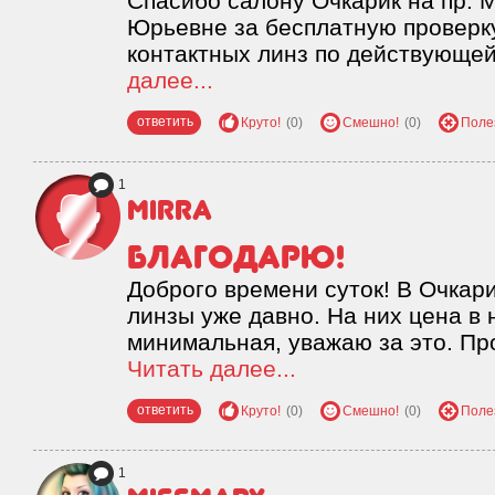
Спасибо салону Очкарик на пр. М
Юрьевне за бесплатную проверку
контактных линз по действующей
далее...
ответить
Круто!
(0)
Смешно!
(0)
Поле
1
Mirra
Благодарю!
Доброго времени суток! В Очкар
линзы уже давно. На них цена в
минимальная, уважаю за это. Пр
Читать далее...
ответить
Круто!
(0)
Смешно!
(0)
Поле
1