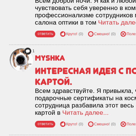
Всем доброй ночи. Я как и любой
чувствовать себя уверенно в ком
профессионализме сотрудников 
салона оптики в том
Читать далее
ответить
Круто!
(0)
Смешно!
(0)
Поле
1
myshka
Интересная идея с 
картой.
Всем здравствуйте. Я привыкла, 
подарочные сертификаты на косм
сотрудница разбавила этот весь
картой в
Читать далее...
ответить
Круто!
(0)
Смешно!
(0)
Поле