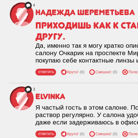
4
Надежда Шереметьева
Приходишь как к ст
другу.
Да, именно так я могу кратко оп
салону Очкарик на проспекте Мир
покупаю себе контактные линзы
ответить
Круто!
(0)
Смешно!
(0)
Поле
3
Elvinka
Я частый гость в этом салоне. П
раствор регулярно. У салона удо
даже если задерживаюсь в офис
ответить
Круто!
(0)
Смешно!
(0)
Поле