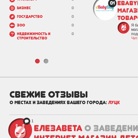
Ebaby
01
Бизнес
0
магаз
това
Государство
0
Зоо
0
Я б
маг
Недвижимость и
0
под
строительство
Чит
свежие отзывы
о местах и заведениях вашего города:
Луцк
1
Елезавета
о заведен