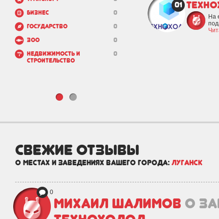
Техн
01
Бизнес
0
На 
под
Государство
0
Чит
Зоо
0
Недвижимость и
0
строительство
свежие отзывы
о местах и заведениях вашего города:
Луганск
0
Михаил Шалимов
о з