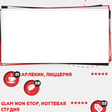
Арлекин, пиццерия
01
02
Glam non stop, ногтевая
03
студия