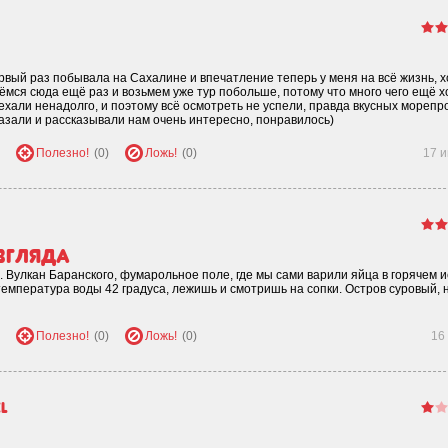
рвый раз побывала на Сахалине и впечатление теперь у меня на всё жизнь, х
мся сюда ещё раз и возьмем уже тур побольше, потому что много чего ещё х
ехали ненадолго, и поэтому всё осмотреть не успели, правда вкусных морепр
казали и рассказывали нам очень интересно, понравилось)
Полезно!
(0)
Ложь!
(0)
17 
згляда
. Вулкан Баранского, фумарольное поле, где мы сами варили яйца в горячем и
емпература воды 42 градуса, лежишь и смотришь на сопки. Остров суровый, 
Полезно!
(0)
Ложь!
(0)
16
l