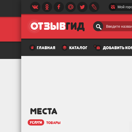
Мой гор
Введите назван
главная
каталог
добавить к
МЕСТА
услуги
товары