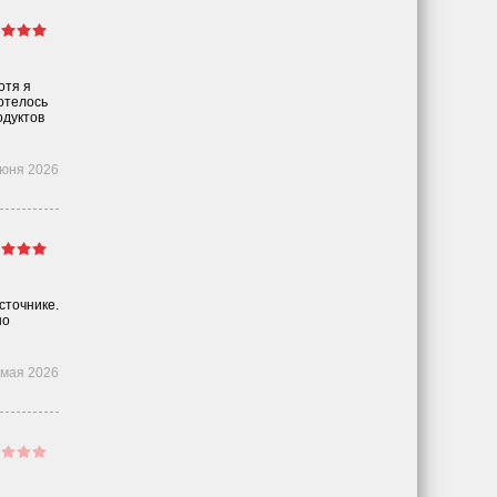
отя я
отелось
одуктов
июня 2026
сточнике.
но
 мая 2026