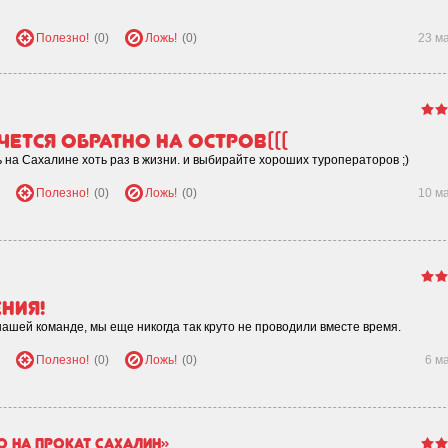
Полезно!
(0)
Ложь!
(0)
23 м
ется обратно на остров(((
 на Сахалине хоть раз в жизни. и выбирайте хороших туроператоров ;)
Полезно!
(0)
Ложь!
(0)
10 м
ния!
ашей команде, мы еще никогда так круто не проводили вместе время.
Полезно!
(0)
Ложь!
(0)
6 м
о на Прокат Сахалин»