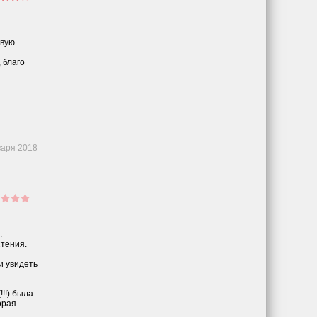
овую
 благо
варя 2018
.
стения.
и увидеть
!!) была
орая