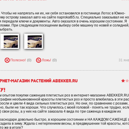
 Чтобы не напрягать ни их, ни себя остановился в гостинице Лотос в Южно-
ему острову заказал авто на сайте naprokat65.ru. Специально заказывал не н
и передали ключи и документы. Авто оказался в очень хорошем состоянии. Я
оломки. При следующем посещении выберу себе машину по новей и солидней,
выбрать.
Полезно!
(0)
Ложь!
(0)
31 ян
рнет-магазин растений abekker.ru
у!
ым опытом покупки саженцев плетистых роз в интернет-магазине ABEKKER.RU
ографии необыкновенной красоты плетистых роз и просто влюбилась в эти ра
росли и цвели 4 вида сильных плетистых роз. Но они, по сравнению с розами,
 были не так хороши. Что случилось с моей головой - понять не трудно, есл
!) свои розы, а у них на сайте заказала 4 вида по три саженца в каждом их
раснодаре довольно быстро, в хорошем состоянии и НА КАЖДОМ САЖЕНЦЕ (!
садила в зиму. Ждала с нетерпением весны, в предвкушении той красоты, кот
о же в итоге?