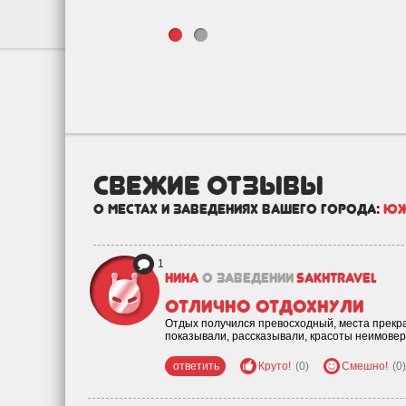
свежие отзывы
о местах и заведениях вашего города:
Юж
1
Нина
о заведении
SakhTravel
Отлично отдохнули
Отдых получился превосходный, места прекра
показывали, рассказывали, красоты неимовер
ответить
Круто!
(0)
Смешно!
(0)