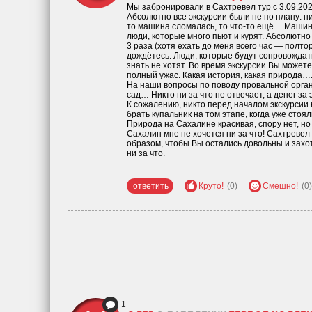
Мы забронировали в Сахтревел тур с 3.09.2022
Абсолютно все экскурсии были не по плану: ни
то машина сломалась, то что-то ещё….Машин
люди, которые много пьют и курят. Абсолютно
3 раза (хотя ехать до меня всего час — полто
дождётесь. Люди, которые будут сопровождать 
знать не хотят. Во время экскурсии Вы може
полный ужас. Какая история, какая природа…
На наши вопросы по поводу провальной органи
сад… Никто ни за что не отвечает, а денег за 
К сожалению, никто перед началом экскурсии 
брать купальник на том этапе, когда уже сто
Природа на Сахалине красивая, спору нет, но
Сахалин мне не хочется ни за что! Сахтревел
образом, чтобы Вы остались довольны и захот
ни за что.
ответить
Круто!
(0)
Смешно!
(0)
1