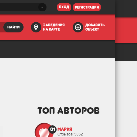
вход
регистрация
заведения
добавить
найти
на карте
объект
ТОП АВТОРОВ
01
Мария
Отзывов: 5352