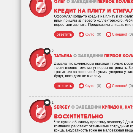
Олег
о заведении
Первое колле
Кредит на плиту и стира
Оформлял когда-то кредит на плиту и стиралк
ними пришли из первого коллекторского. Ребят
перестали звонить. Предложили списать мне п
ответить
Круто!
(0)
Смешно!
(0)
2
Татьяна
о заведении
Первое кол
Думала что коллекторы приходят только к совс
тысяч вполне тоже могут нервы потрепать. Зв
тратить из за копеечной суммы, уверена у ни
будут, пока долг не выплачу.
ответить
Круто!
(0)
Смешно!
(0)
1
sergey
о заведении
Купидон, на
Восхитительно
Что нужно обычному простому человеку? Да ко
компании работают отзывчивые сотрудники ко
конца, аккуратность тоже не маловажная вещ