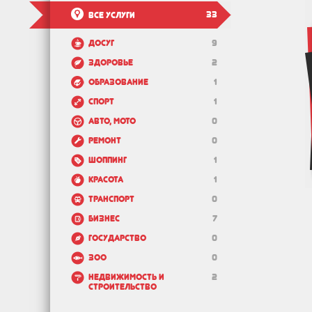
33
Все услуги
Досуг
9
Здоровье
2
Образование
1
Спорт
1
Авто, мото
0
Ремонт
0
Шоппинг
1
Красота
1
Транспорт
0
Бизнес
7
Государство
0
Зоо
0
Недвижимость и
2
строительство