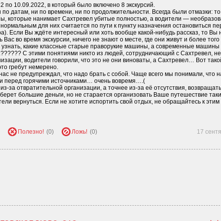
 по 10.09.2022, в который было включено 8 экскурсий.
 по датам, ни по времени, ни по продолжительности. Всегда были отмазки: то
ы, которые нанимает Сахтревел убитые полностью, а водители — необразо
 нормальным для них считается по пути к пункту назначения остановиться пе
ра). Если Вы ждёте интересный или хоть вообще какой-нибудь рассказ, то Вы 
Вас во время экскурсии, ничего не знают о месте, где они живут и более того
те узнать, какие классные старые праворукие машины, а современные машины
.?????? С этими понятиями никто из людей, сотрудничающий с Сахтревел, не
зации, водители говорили, что это не они виноваты, а Сахтревел… Вот тако
это гребут немерено.
нас не предупреждал, что надо брать с собой. Чаще всего мы понимали, что 
яли перед горячими источниками… очень вовремя….(
 из-за отвратительной организации, а точнее из-за её отсутствия, возвращат
 берет большие деньги, но не старается организовать Ваше путешествие так
ели вернуться. Если не хотите испортить свой отдых, не обращайтесь к этим
Полезно!
(0)
Ложь!
(0)
17 сент