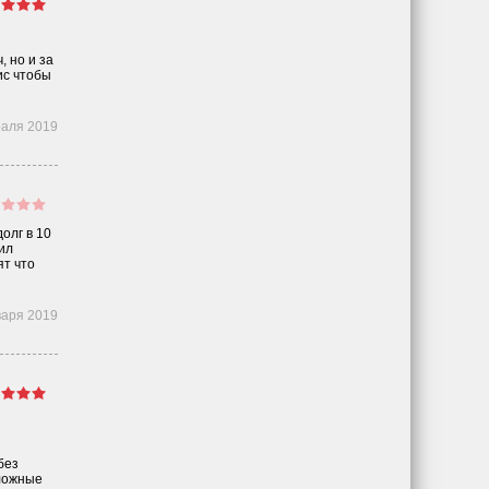
, но и за
ис чтобы
раля 2019
олг в 10
ил
ят что
варя 2019
без
сложные