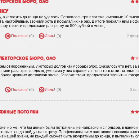
кторское бюро, ОАО
лку
у, выплатить до конца не удалось. Оставалось три платежа, смешные 10 тысяч
а настойчивые, звонили хоть и посылал их не раз. В итоге поехал к ним в оф
ару тысяч и предложили рассрочку по 500 рублей в месяц.
Полезно!
(0)
Ложь!
(0)
2 фев
лекторское бюро, ОАО
ем отмороженным, у которых долгов как у собаки блох. Оказалось что нет, за д
онили раза три в неделю, уже сама у них спрашиваю, оно того стоит столько с
х более крупных должников полно. Говорят стоит, продолжают звонить и говор
Полезно!
(0)
Ложь!
(0)
3 ян
тяжные потолки
нечно же , что бы деньги были потрачены не напрасно и с пользой, в данной
торые всегда пойдут на встречу. Профессионализм заставляет восхищаться 
ь в нашей жизни, не каждый сможет быть аккуратным до конца, и выполнить 