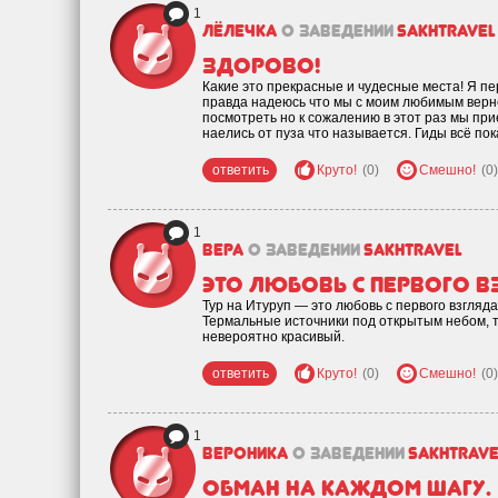
1
Лёлечка
о заведении
SakhTravel
Здорово!
Какие это прекрасные и чудесные места! Я пе
правда надеюсь что мы с моим любимым вернё
посмотреть но к сожалению в этот раз мы при
наелись от пуза что называется. Гиды всё по
ответить
Круто!
(0)
Смешно!
(0)
1
Вера
о заведении
SakhTravel
это любовь с первого в
Тур на Итуруп — это любовь с первого взгляда
Термальные источники под открытым небом, т
невероятно красивый.
ответить
Круто!
(0)
Смешно!
(0)
1
Вероника
о заведении
SakhTrave
Обман на каждом шагу.