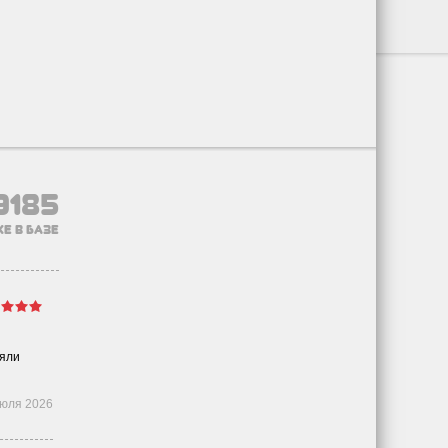
9185
е в базе
няли
июля 2026