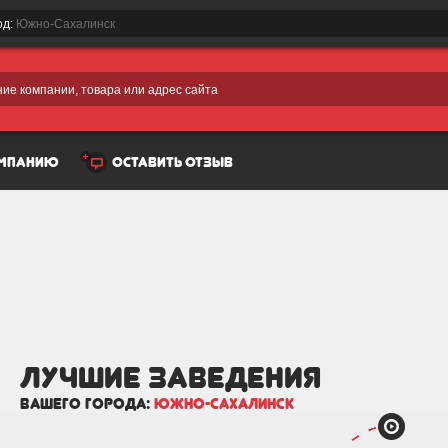
од:
Южно-Сахалинск
ие компании, товара или адрес сайта
омпанию
оставить отзыв
лучшие Заведения
вашего города:
Южно-Сахалинск