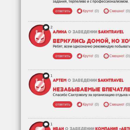
задания, терпеливо и с профессионализмом.
ответить
Круто!
(0)
Смешно!
(0)
2
Алина
о заведении
SakhTravel
Вернулись домой, но хоч
Ребят, всем однозначно рекомендую побывать
ответить
Круто!
(0)
Смешно!
(0)
1
Артем
о заведении
SakhTravel
Незабываемые впечатле
Спасибо Сахтрэвэлу за организацию отдыха н
ответить
Круто!
(0)
Смешно!
(0)
1
Иван
о заведении
Компания «Авт