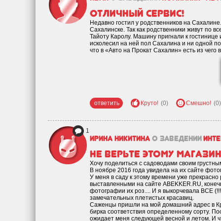
Отличный сервис!
Недавно гостил у родственников на Сахалине.
Сахалинске. Так как родственники живут по вс
Тайоту Каролу. Машину пригнали к гостинице 
исколесил на ней пол Сахалина и ни одной п
что в «Авто на Прокат Сахалин» есть из чего 
ответить
Круто!
(0)
Смешно!
(0)
1
Ирина Никитина
о заведении
инте
Не верьте этому магазин
Хочу поделиться с садоводами своим грустн
В ноябре 2016 года увидела на их сайте фот
У меня в саду к этому времени уже прекрасно 
выставленными на сайте ABEKKER.RU, конечно,
фотографии их роз.... И я выкорчевала ВСЕ (!!
замечательных плетистых красавиц.
Саженцы пришли на мой домашний адрес в К
бирка соответствия определенному сорту. По
ожидает меня следующей весной и летом. И чт