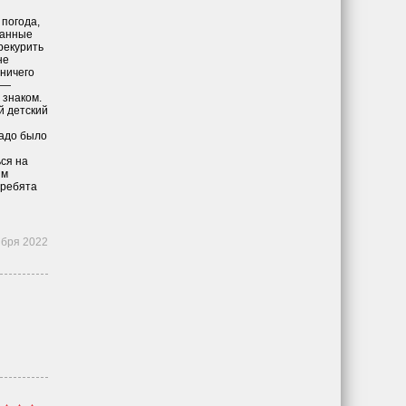
 погода,
ванные
рекурить
не
 ничего
 —
 знаком.
й детский
надо было
ься на
им
 ребята
ября 2022