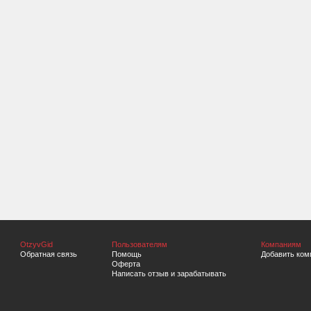
OtzyvGid
Пользователям
Компаниям
Обратная связь
Помощь
Добавить ком
Оферта
Написать отзыв и зарабатывать