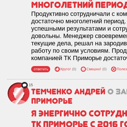
многолетний период
Продуктивно сотрудничали с ко
достаточно многолетний период.
успешными результатами и сотр
довольны. Менеджер своевремен
текущие дела, решал на зароди
работу по своим условиям. Прод
компанией ТК Приморье достато
ответить
Круто!
(0)
Смешно!
(0)
Полез
15
Темченко Андрей
о з
Приморье
Я энергично сотруд
ТК Приморье с 2016 