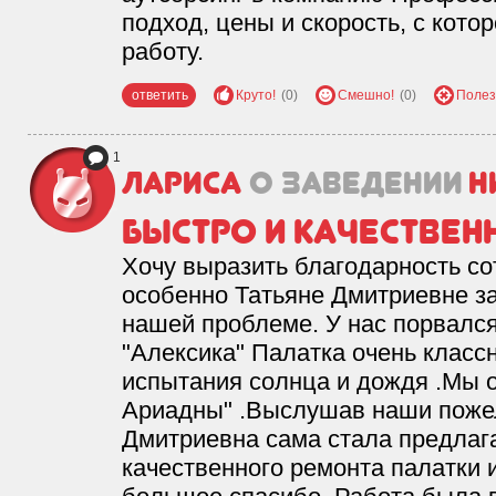
подход, цены и скорость, с кот
работу.
ответить
Круто!
(0)
Смешно!
(0)
Полез
1
лариса
о заведении
Н
быстро и качествен
Хочу выразить благодарность со
особенно Татьяне Дмитриевне за
нашей проблеме. У нас порвался
"Алексика" Палатка очень класс
испытания солнца и дождя .Мы 
Ариадны" .Выслушав наши поже
Дмитриевна сама стала предлаг
качественного ремонта палатки и