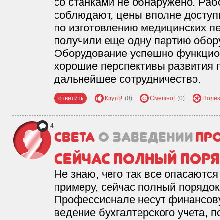
со станками не обнаружено. Раб
соблюдают, цены вполне доступ
по изготовлению медицинских пе
получили еще одну партию обор
Оборудование успешно функцион
хорошие перспективы развития 
дальнейшее сотрудничество.
ответить
Круто!
(0)
Смешно!
(0)
Полез
4
Света
о заведении
Пр
сейчас полный поря
Не знаю, чего так все опасаются 
примеру, сейчас полный порядок
Профессионале несут финансову
ведение бухгалтерского учета, 