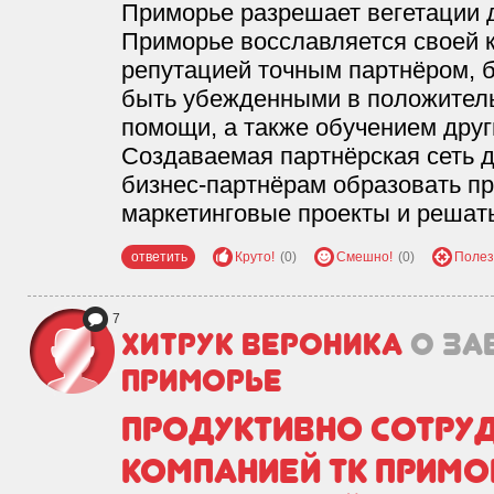
Приморье разрешает вегетации 
Приморье восславляется своей
репутацией точным партнёром, 
быть убежденными в положитель
помощи, а также обучением друг
Создаваемая партнёрская сеть 
бизнес-партнёрам образовать п
маркетинговые проекты и решат
ответить
Круто!
(0)
Смешно!
(0)
Полез
7
Хитрук Вероника
о за
Приморье
Продуктивно сотруд
компанией ТК Примо