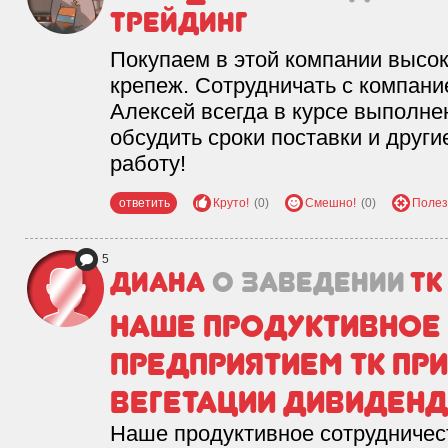
Трейдинг
Покупаем в этой компании высо
крепеж. Сотрудничать с компан
Алексей всегда в курсе выполне
обсудить сроки поставки и друг
работу!
ответить
Круто!
(0)
Смешно!
(0)
Полез
5
Диана
о заведении
ТК
Наше продуктивное 
предприятием ТК Пр
вегетации дивиденд
Наше продуктивное сотрудничес