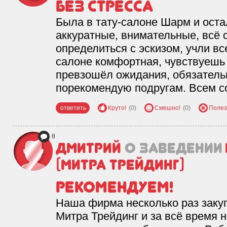
Без стресса
Была в тату-салоне Шарм и оста
аккуратные, внимательные, всё 
определиться с эскизом, учли в
салоне комфортная, чувствуешь 
превзошёл ожидания, обязатель
порекомендую подругам. Всем с
ответить
Круто!
(0)
Смешно!
(0)
Полез
8
Дмитрий
о заведении
(Митра Трейдинг)
Рекомендуем!
Наша фирма несколько раз заку
Митра Трейдинг и за всё время 