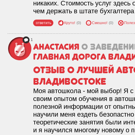
никаких. Стоимость услуг здесь 
чем держать в штате бухгалтера
ответить
Круто!
(0)
Смешно!
(0)
Полез
1
Анастасия
о заведени
Главная дорога Влад
отзыв о лучшей ав
владивостоке
Моя автошкола - мой выбор! Я с
своим опытом обучения в автош
полезной информации от опытны
научили меня ездеть безопастно
теоретические занятия были ин
и я научился многому новому о 