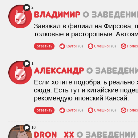
2
Владимир
о заведени
Заезжал в филиал на Фирсова, п
толковые и расторопные. Автоэ
ответить
Круто!
(0)
Смешно!
(0)
Полез
1
Александр
о заведен
Если хотите подобрать реально
сюда. Есть тут и китайские поде
рекомендую японский Кансай.
ответить
Круто!
(0)
Смешно!
(0)
Полез
10
dron_xx
о заведении