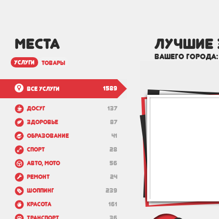
МЕСТА
лучшие 
вашего города
услуги
товары
1589
Все услуги
Досуг
137
Здоровье
87
Образование
41
Спорт
28
Авто, мото
56
Ремонт
24
Шоппинг
239
Красота
161
Транспорт
36