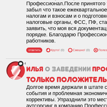
Профессионал.После принятого 
забыл что такое ежеквартальное
налогам и взносам и о подготовк
налоговые органы, ФСС, ПФ, ста
заявить, что моя вся документа
порядке. Благодарю Профессио
работников.
ответить
Круто!
(0)
Смешно!
(0)
Полез
4
Илья
о заведении
Про
только положител
Долгое время держали в штате с
события и проблемная экономич
коррективы. Упразднили это мес
аутсорсинг в компанию Професс