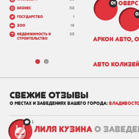
Оверс
01
Бизнес
52
0
Государство
1
Зоо
18
Недвижимость и
35
Аркон Авто, 
строительство
Авто Колизе
свежие отзывы
о местах и заведениях вашего города:
Владивост
1
Лиля Кузина
о заведе