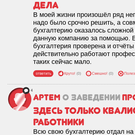
дела
В моей жизни произошёл ряд не
надо было срочно решить, а сов
бухгалтерию оказалось сложной 
данную компанию за помощью. В
бухгалтерия проверена и отчёты
действительно работают профес
таких сейчас мало.
ответить
Круто!
(0)
Смешно!
(0)
Полез
4
Артем
о заведении
Пр
Здесь только квал
работники
Всю свою бухгалтерию отдал на 