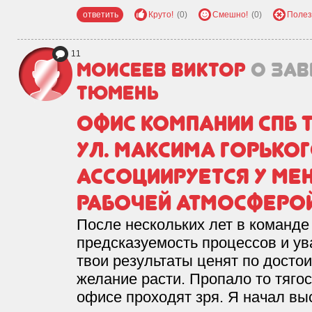
ответить
Круто!
(0)
Смешно!
(0)
Полез
11
Моисеев Виктор
о зав
Тюмень
Офис компании СПБ 
ул. Максима Горьког
ассоциируется у ме
рабочей атмосферой
После нескольких лет в команде
предсказуемость процессов и ув
твои результаты ценят по досто
желание расти. Пропало то тяго
офисе проходят зря. Я начал вы