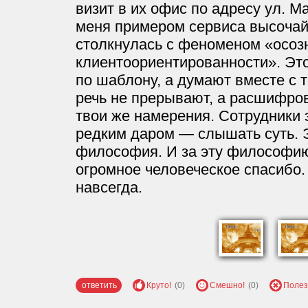
визит в их офис по адресу ул. М
меня примером сервиса высочай
столкнулась с феноменом «осоз
клиентоориентированности». Это
по шаблону, а думают вместе с 
речь не прерывают, а расшифро
твои же намерения. Сотрудники
редким даром — слышать суть. Э
философия. И за эту философи
огромное человеческое спасибо.
навсегда.
ответить
Круто!
(0)
Смешно!
(0)
Полез