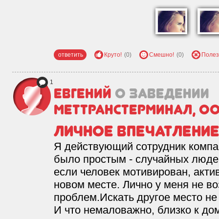
ответить
Круто!
(0)
Смешно!
(0)
Полез
1
Евгений
о заведении
МетТрансТерминал, О
Личное впечатлени
Я действующий сотрудник компан
было простым - случайных люде
если человек мотивирован, акти
новом месте. Лично у меня не в
проблем.Искать другое место не 
И что немаловажно, близко к дом