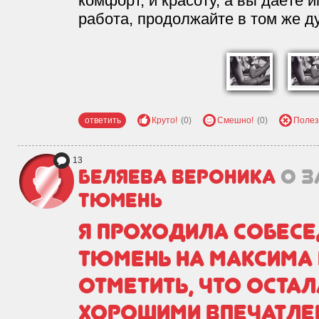
комфорт, и красоту, а вы даёте 
работа, продолжайте в том же д
ответить
Круто!
(0)
Смешно!
(0)
Полез
13
Беляева Вероника
о з
Тюмень
Я проходила собесе
Тюмень на Максима Г
отметить, что остал
хорошими впечатле