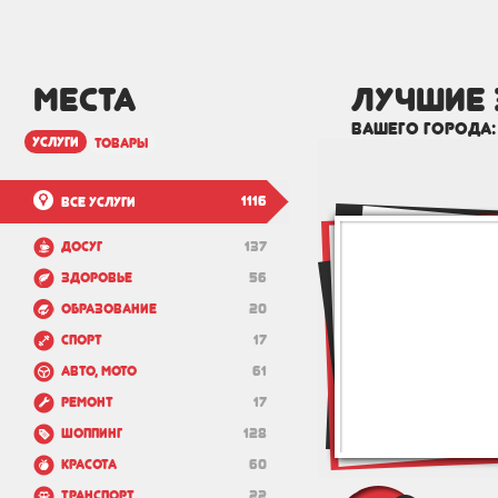
МЕСТА
лучшие 
вашего города
услуги
товары
1116
Все услуги
Досуг
137
Здоровье
56
Образование
20
Спорт
17
Авто, мото
61
Ремонт
17
Шоппинг
128
Красота
60
Транспорт
22