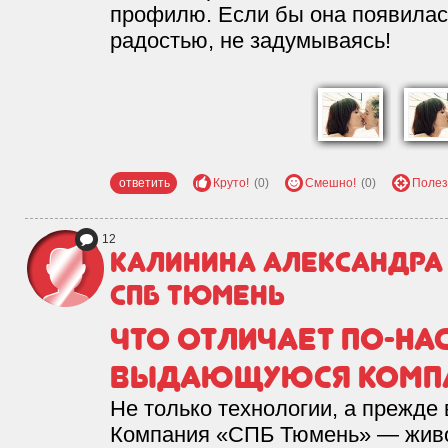
профилю. Если бы она появилас
радостью, не задумываясь!
ответить
Круто!
(0)
Смешно!
(0)
Полез
12
Калинина Александр
СПБ Тюмень
Что отличает по-н
выдающуюся комп
Не только технологии, а прежде
Компания «СПБ Тюмень» — живо