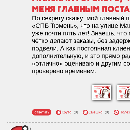
меня главным поста
По секрету скажу: мой главный 
«СПБ Тюмень», что на улице Макс
уже почти пять лет! Знаешь, что
чётко делают заказы, без задерж
подвели. А как постоянная клие
дополнительную, и это прямо рад
«отлично» оцениваю и другим с
проверено временем.
ответить
Круто!
(0)
Смешно!
(0)
Полез
7