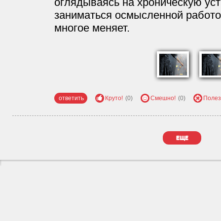
оглядываясь на хроническую ус
заниматься осмысленной работой
многое меняет.
ответить
Круто!
(0)
Смешно!
(0)
Полез
еще