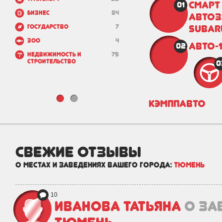
Смарт
01
Бизнес
84
автоз
Subar
Государство
7
Зоо
4
Авто-
02
Недвижимость и
75
строительство
0
КэмппАвто
свежие отзывы
о местах и заведениях вашего города:
Тюмень
10
Иванова Татьяна
о за