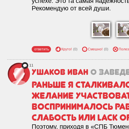
успехе. Это та самая надежност
Рекомендую от всей души.
ответить
Круто!
(0)
Смешно!
(0)
Полез
11
Ушаков Иван
о завед
Раньше я сталкивалс
желание участвоват
воспринималось ра
слабость или lack o
Поэтому, приходя в «СПБ Тюмен