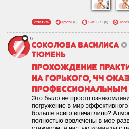
ответить
Круто!
(0)
Смешно!
(0)
Полез
12
Соколова Василиса
о
Тюмень
Прохождение практи
на Горького, 44 ок
профессиональным
Это было не просто ознакомлени
погружение в мир эффективного
больше всего впечатлило? Атмо
полностью вовлечены в мое разв
стажером, а частью команды с п