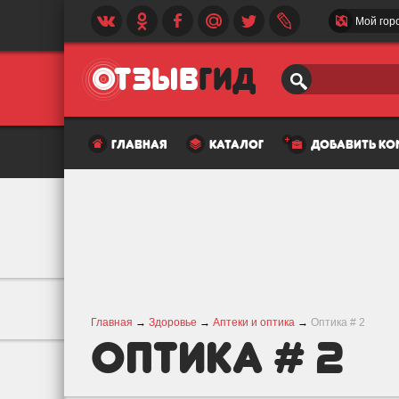
Мой гор
главная
каталог
добавить к
Главная
→
Здоровье
→
Аптеки и оптика
→
Оптика # 2
Оптика # 2