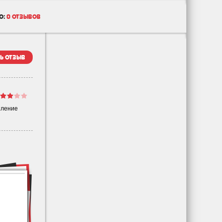
о:
0 отзывов
ь отзыв
тление