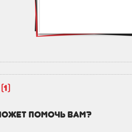
й
(1)
может помочь вам?