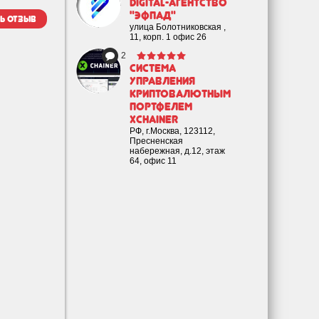
Digital-агентство
"Эфпад"
ь отзыв
улица Болотниковская ,
11, корп. 1 офис 26
2
Cистема
управления
криптовалютным
портфелем
XChainer
РФ, г.Москва, 123112,
Пресненская
набережная, д.12, этаж
64, офис 11