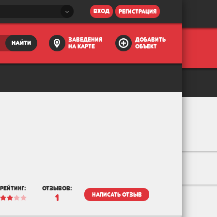
вход
регистрация
заведения
добавить
найти
на карте
объект
рейтинг:
отзывов:
написать отзыв
1