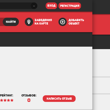
вход
регистрация
заведения
добавить
найти
на карте
объект
рейтинг:
отзывов:
написать отзыв
0