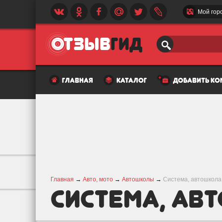
Мой гор
главная
каталог
добавить к
Главная
→
Авто, мото
→
Автошколы
→
Система, автошкола
Система, ав