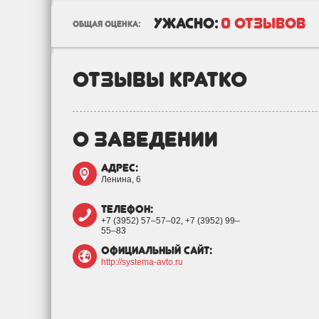
ужасно:
0 отзывов
общая оценка:
отзывы кратко
о заведении
адрес:
Ленина, 6
телефон:
+7 (3952) 57‒57‒02, +7 (3952) 99‒
55‒83
официальный сайт:
http://systema-avto.ru