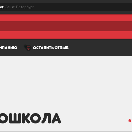
од:
Санкт-Петербург
омпанию
оставить отзыв
тошкола