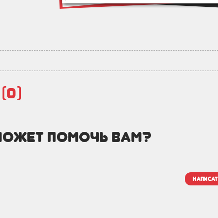
й
(0)
может помочь вам?
написат