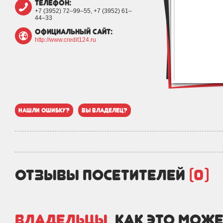
телефон:
+7 (3952) 72‒99‒55, +7 (3952) 61‒
44‒33
официальный сайт:
http://www.credit124.ru
нашли ошибку?
вы владелец?
отзывы посетителей
(0)
Владельцы,
как это може