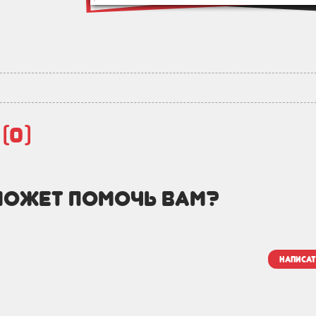
й
(0)
может помочь вам?
написат