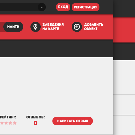
вход
регистрация
заведения
добавить
найти
на карте
объект
рейтинг:
отзывов:
написать отзыв
0