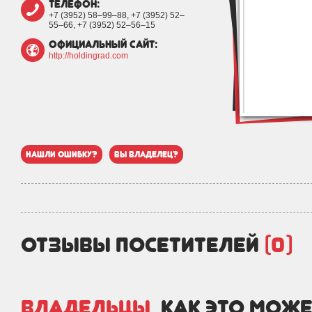
телефон:
+7 (3952) 58‒99‒88, +7 (3952) 52‒
55‒66, +7 (3952) 52‒56‒15
официальный сайт:
http://holdingrad.com
нашли ошибку?
вы владелец?
отзывы посетителей
(0)
Владельцы,
как это може