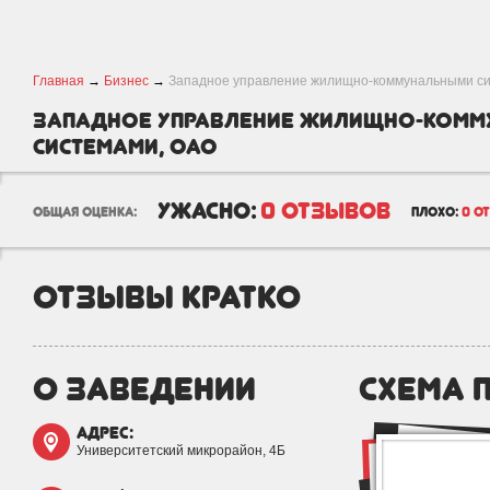
Главная
→
Бизнес
→
Западное управление жилищно-коммунальными с
Западное управление жилищно-ком
системами, ОАО
ужасно:
0 отзывов
общая оценка:
плохо:
0 о
отзывы кратко
о заведении
схема 
адрес:
Университетский микрорайон, 4Б