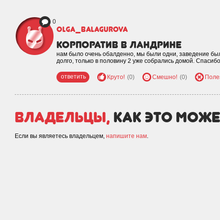
0
olga_balagurova
корпоратив в Ландрине
нам было очень обалденно, мы были одни, заведение был
долго, только в половину 2 уже собрались домой. Спасиб
ответить
Круто!
(0)
Смешно!
(0)
Поле
Владельцы,
как это може
Если вы являетесь владельцем,
напишите нам
.