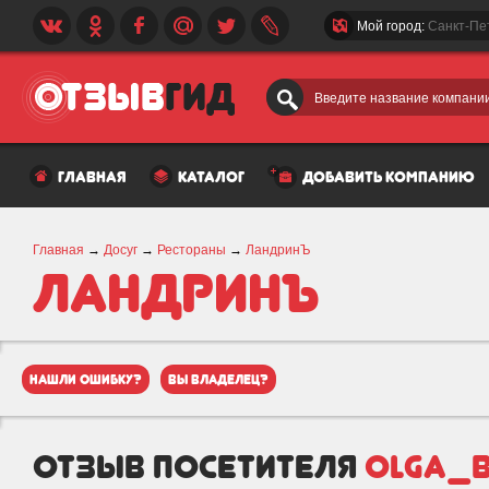
Мой город:
Санкт-Пе
Введите название компании
главная
каталог
добавить компанию
Главная
→
Досуг
→
Рестораны
→
ЛандринЪ
ЛандринЪ
нашли ошибку?
вы владелец?
отзыв посетителя
olga_