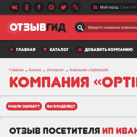
Мой город:
Санкт-Пе
Введите название компании
главная
каталог
добавить компанию
Главная
→
Бизнес
→
Интернет
→
Компания «Optimizoff»
Компания «Opti
нашли ошибку?
вы владелец?
отзыв посетителя
ИП Иван