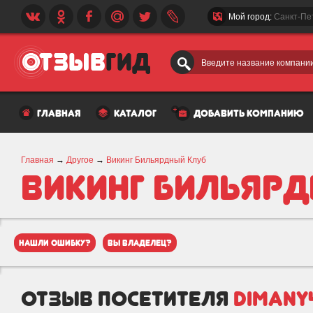
Мой город:
Санкт-Пе
Введите название компании
главная
каталог
добавить компанию
Главная
→
Другое
→
Викинг Бильярдный Клуб
Викинг Бильяр
Клуб
нашли ошибку?
вы владелец?
отзыв посетителя
dimany