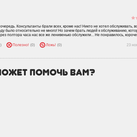
чередь. Консультанты брали всех, кроме нас! Никто не хотел обслуживать, в
оду было относительно не много! Но зачем брать людей к обслуживанию, кот
ез полтора часа нас все же ленивенько обслужили... Не понравилось, короче.
)
Полезно!
(0)
Ложь!
(0)
23 но
может помочь вам?