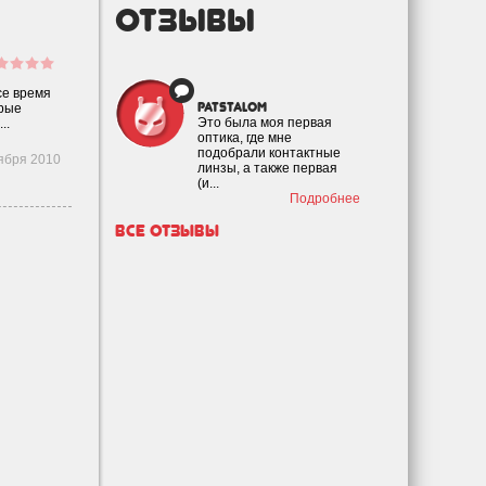
отзывы
се время
patstalom
орые
Это была моя первая
..
оптика, где мне
подобрали контактные
ября 2010
линзы, а также первая
(и...
Подробнее
Все отзывы