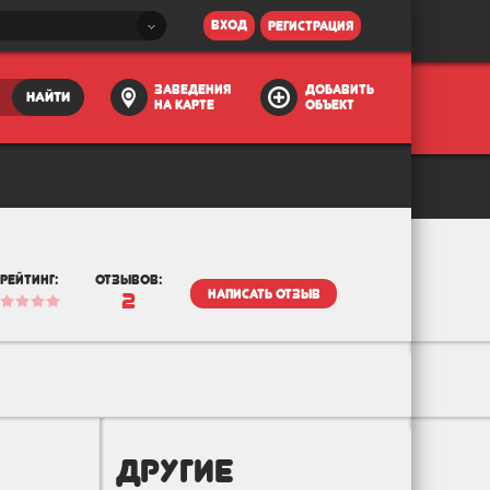
вход
регистрация
заведения
добавить
найти
на карте
объект
рейтинг:
отзывов:
написать отзыв
2
другие