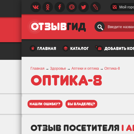
Мой гор
Введите назван
главная
каталог
добавить к
Главная
→
Здоровье
→
Аптеки и оптика
→
Оптика-8
Оптика-8
нашли ошибку?
вы владелец?
отзыв посетителя
i 