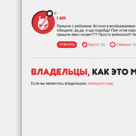
0
i am
Пришли с ребенком. Встали в воображаемую о
обещали: да,да, я ща подойду! При этом нар
пришли явно позже??? Просто взбесило!!! Чер
ответить
Круто!
(0)
Смешно!
(0
Владельцы,
как это 
Если вы являетесь владельцем,
напишите нам
.