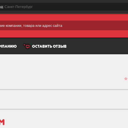
од:
Санкт-Петербург
ие компании, товара или адрес сайта
омпанию
оставить отзыв
am