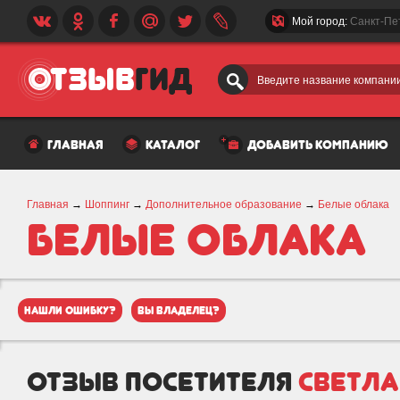
Мой город:
Санкт-Пе
Введите название компании
главная
каталог
добавить компанию
Главная
→
Шоппинг
→
Дополнительное образование
→
Белые облака
Белые облака
нашли ошибку?
вы владелец?
отзыв посетителя
Cветла