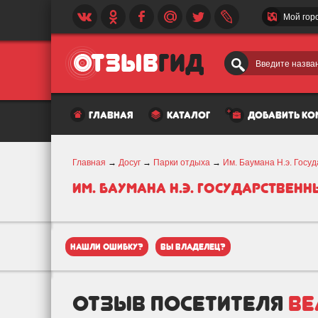
Мой гор
Введите назван
главная
каталог
добавить к
Главная
→
Досуг
→
Парки отдыха
→
Им. Баумана Н.э. Госу
Им. Баумана Н.э. Государствен
нашли ошибку?
вы владелец?
отзыв посетителя
be