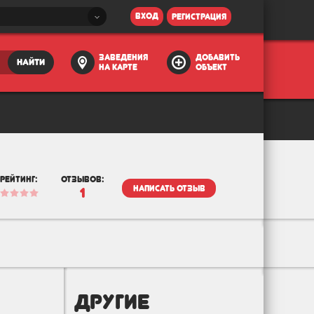
вход
регистрация
заведения
добавить
найти
на карте
объект
рейтинг:
отзывов:
написать отзыв
1
другие