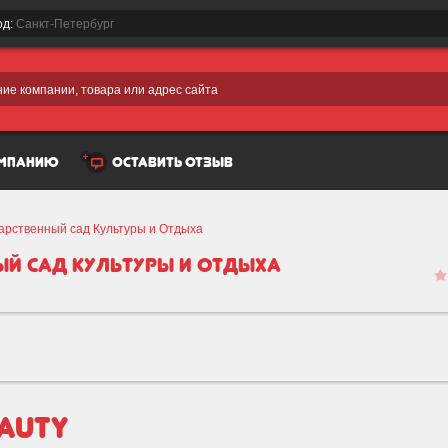
од:
Санкт-Петербург
ие компании, товара или адрес сайта
омпанию
оставить отзыв
дарственный сад Культуры и Отдыха
ный сад Культуры и Отдыха
auty