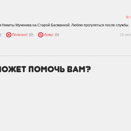
ом Никиты Мученика на Старой Басманной. Люблю прогуляться после службы.
)
Полезно!
(0)
Ложь!
(0)
15 окт
может помочь вам?