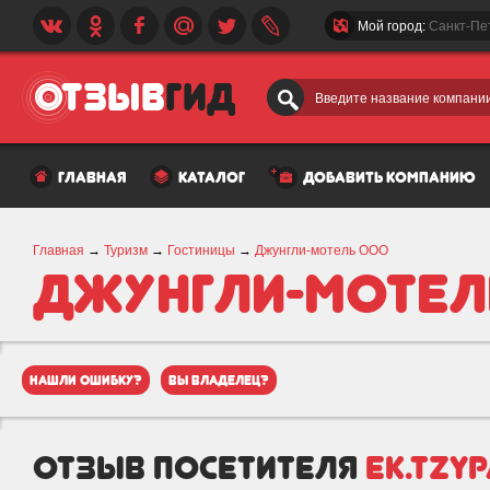
Мой город:
Санкт-Пе
Введите название компании
главная
каталог
добавить компанию
Главная
→
Туризм
→
Гостиницы
→
Джунгли-мотель ООО
Джунгли-мотел
нашли ошибку?
вы владелец?
отзыв посетителя
ek.tzy