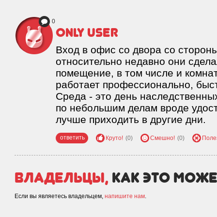
0
only user
Вход в офис со двора со сторон
относительно недавно они сдел
помещение, в том числе и комна
работает профессионально, быст
Среда - это день наследственных
по небольшим делам вроде удос
лучше приходить в другие дни.
ответить
Круто!
(0)
Смешно!
(0)
Поле
Владельцы,
как это може
Если вы являетесь владельцем,
напишите нам
.