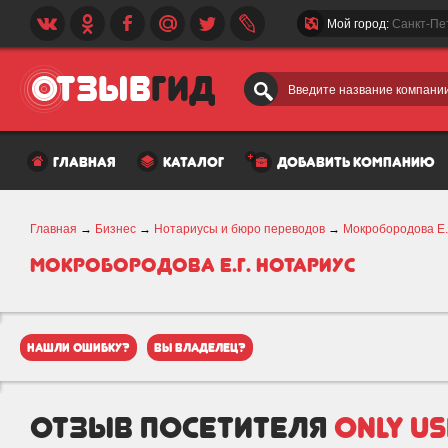
Мой город:
Санкт-Пе
Введите название компании
главная
каталог
добавить компанию
Главная
→
Бизнес
→
Нотариусы и бюро переводов
→
Мокробородова Е.
Мокробородова Е.г. Нотариус
нашли ошибку?
вы владелец?
отзыв посетителя
only u