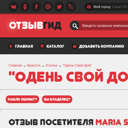
Мой город:
Санкт-Пе
Введите название компании
главная
каталог
добавить компанию
Главная
→
Красота
→
Ателье
→
"Одень Свой Дом"
"Одень Свой Д
нашли ошибку?
вы владелец?
отзыв посетителя
Maria 