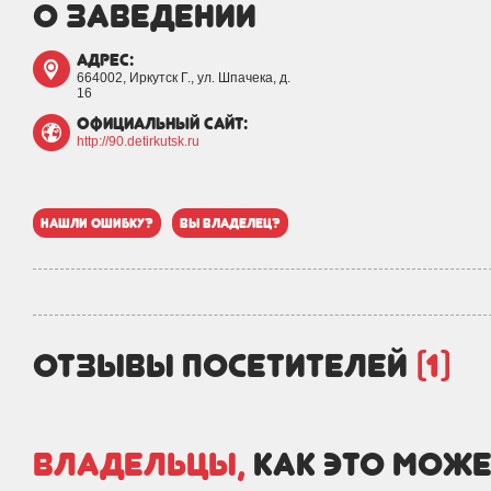
о заведении
адрес:
664002, Иркутск Г., ул. Шпачека, д.
16
официальный сайт:
http://90.detirkutsk.ru
нашли ошибку?
вы владелец?
отзывы посетителей
(1)
Владельцы,
как это може