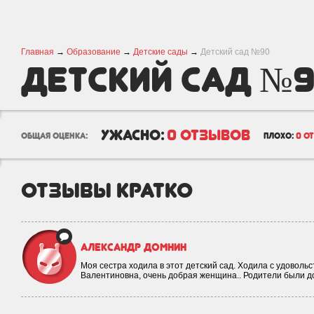
Главная
→
Образование
→
Детские сады
→
Детский сад №90
Детский сад №
ужасно:
0 отзывов
общая оценка:
плохо:
0 о
отзывы кратко
Александр Домнин
Моя сестра ходила в этот детский сад. Ходила с удовол
Валентиновна, очень добрая женщина.. Родители были 