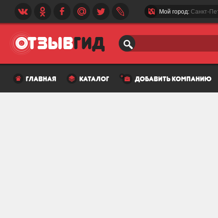
Мой город:
Санкт-Пе
главная
каталог
добавить компанию