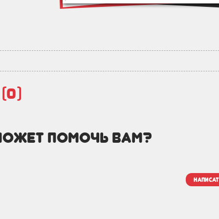
й
(0)
может помочь вам?
написат