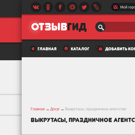
Мой гор
главная
каталог
добавить к
Главная
→
Досуг
→
Выкрутасы, праздничное агентство
Выкрутасы, праздничное агент