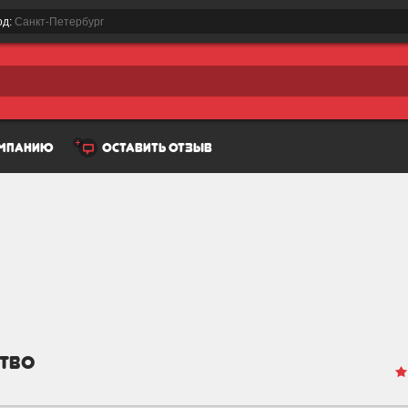
од:
Санкт-Петербург
омпанию
оставить отзыв
ство