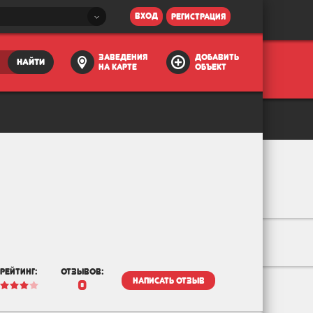
вход
регистрация
заведения
добавить
найти
на карте
объект
рейтинг:
отзывов:
написать отзыв
0