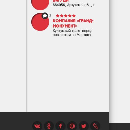
Бигуди
664056, Иркутская обл., г.
2
Компания «Гранд-
Монумент»
Култукский тракт, перед
поворотом на Маркова