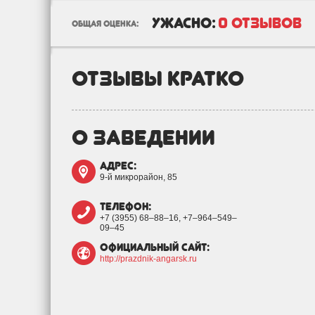
ужасно:
0 отзывов
общая оценка:
отзывы кратко
о заведении
адрес:
9-й микрорайон, 85
телефон:
+7 (3955) 68‒88‒16, +7‒964‒549‒
09‒45
официальный сайт:
http://prazdnik-angarsk.ru