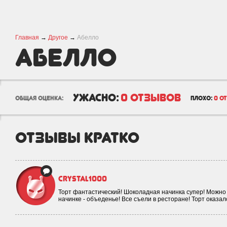
Главная
→
Другое
→
Абелло
Абелло
ужасно:
0 отзывов
общая оценка:
плохо:
0 о
отзывы кратко
crystal1000
Торт фантастический! Шоколадная начинка супер! Можно 
начинке - объеденье! Все съели в ресторане! Торт оказал