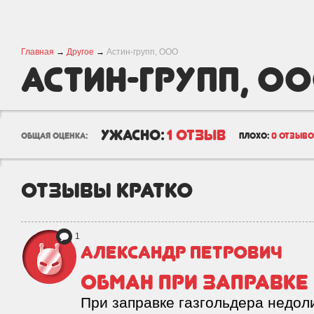
Главная
→
Другое
→
Астин-групп, ООО
Астин-групп, О
ужасно:
1 отзыв
общая оценка:
плохо:
0 отзыв
отзывы кратко
1
Александр Петрович
Обман при заправке
При заправке газгольдера недоли