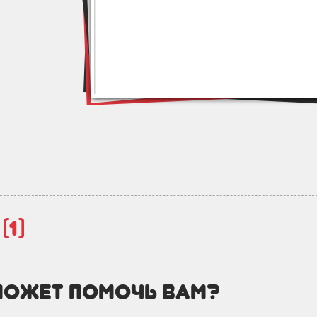
й
(1)
может помочь вам?