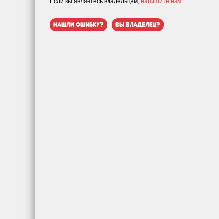
Если вы являетесь владельцем,
напишите нам
.
нашли ошибку?
вы владелец?