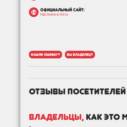
официальный сайт:
http://www.d-mir.ru
нашли ошибку?
вы владелец?
отзывы посетителе
Владельцы,
как это 