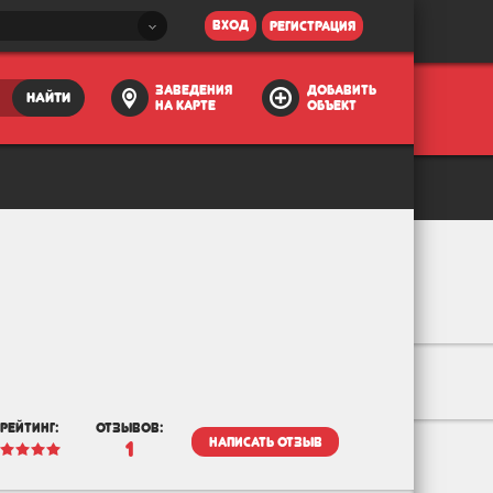
вход
регистрация
заведения
добавить
найти
на карте
объект
рейтинг:
отзывов:
написать отзыв
1