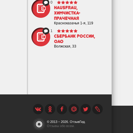
0
HAUSFRAU,
химчистка-
прачечная
Красноказачья 1-я, 119
1
Сбербанк России,
ОАО
Волжская, 33
© 2013 – 2026. ОтзывГид.
Отзывы обо всем.