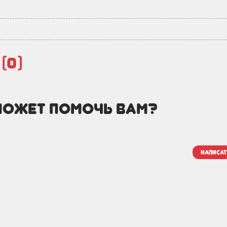
й
(0)
может помочь вам?
написат