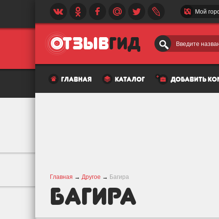
Мой гор
Введите назван
главная
каталог
добавить к
Главная
→
Другое
→
Багира
Багира