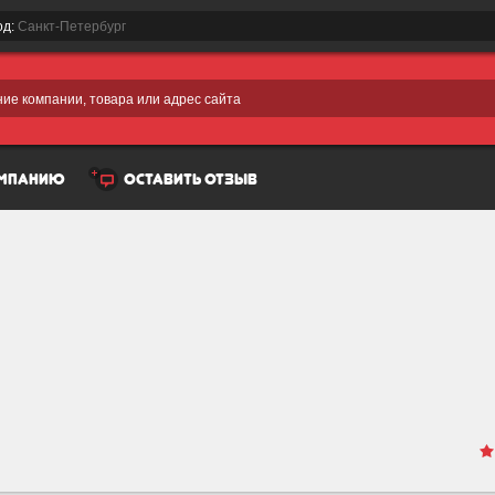
од:
Санкт-Петербург
ие компании, товара или адрес сайта
омпанию
оставить отзыв