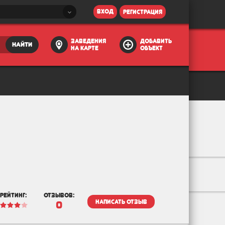
вход
регистрация
заведения
добавить
найти
на карте
объект
рейтинг:
отзывов:
написать отзыв
0