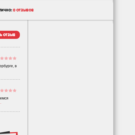
лично:
0 отзывов
ь отзыв
ербурге, в
аемся
.