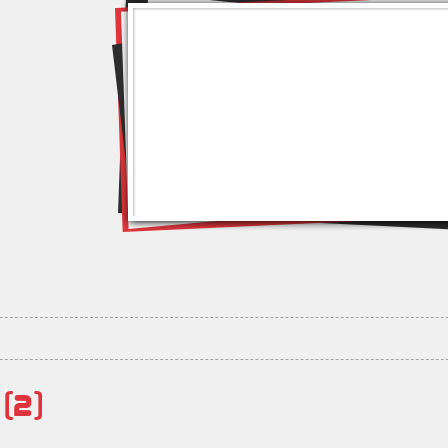
й
(2)