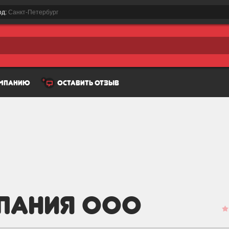
од:
Санкт-Петербург
омпанию
оставить отзыв
пания ООО