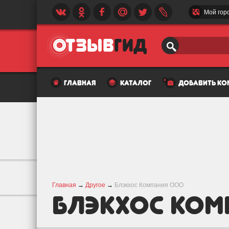
Мой гор
главная
каталог
добавить к
Главная
→
Другое
→
Блэкхос Компания ООО
Блэкхос Ком