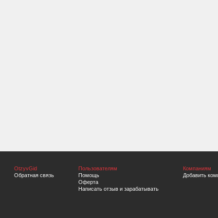
OtzyvGid
Пользователям
Компаниям
Обратная связь
Помощь
Добавить ком
Оферта
Написать отзыв и зарабатывать