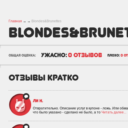
Главная
→
→
Blondes&Brunettes
Blondes&Brune
ужасно:
0 отзывов
общая оценка:
плохо:
0 о
отзывы кратко
Ли Н.
Отвратительно. Описание услуг в купоне - ложь. Или обман 
что было указано - сделано не было, а то
Читать далее...