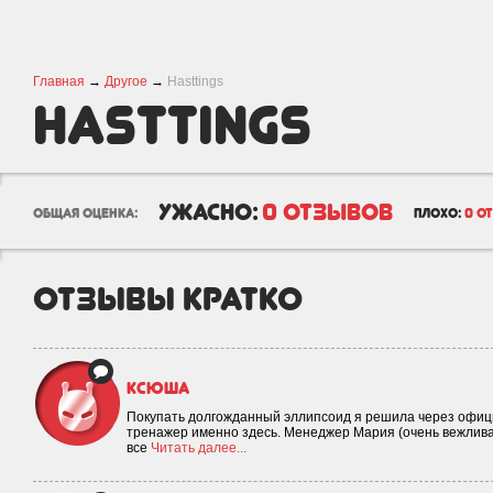
Главная
→
Другое
→
Hasttings
Hasttings
ужасно:
0 отзывов
общая оценка:
плохо:
0 о
отзывы кратко
Ксюша
Покупать долгожданный эллипсоид я решила через офици
тренажер именно здесь. Менеджер Мария (очень вежлива
все
Читать далее...