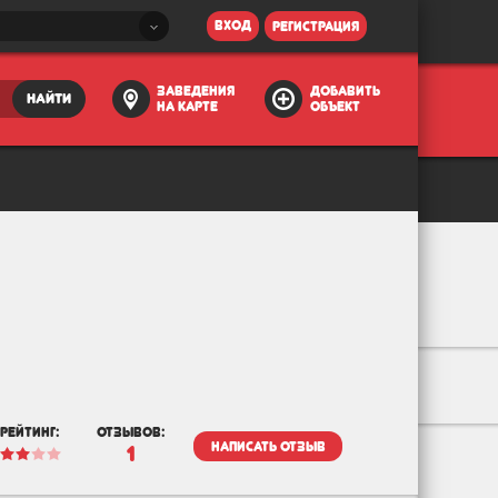
вход
регистрация
заведения
добавить
найти
на карте
объект
рейтинг:
отзывов:
написать отзыв
1