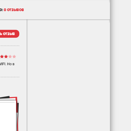
о:
0 отзывов
ь отзыв
FI. Но в