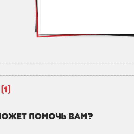
й
(1)
может помочь вам?