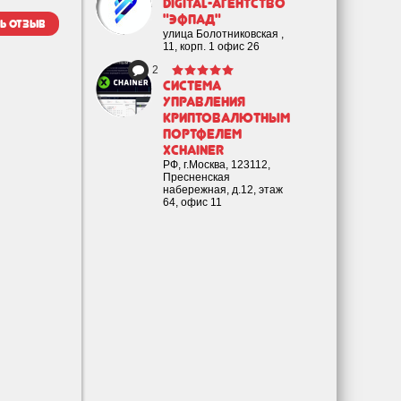
Digital-агентство
"Эфпад"
ь отзыв
улица Болотниковская ,
11, корп. 1 офис 26
2
Cистема
управления
криптовалютным
портфелем
XChainer
РФ, г.Москва, 123112,
Пресненская
набережная, д.12, этаж
64, офис 11