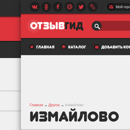
Мой гор
главная
каталог
добавить к
Главная
→
Другое
→
Измайлово
Измайлово