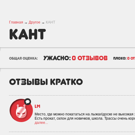
Главная
→
Другое
→
КАНТ
КАНТ
ужасно:
0 отзывов
общая оценка:
плохо:
0 о
отзывы кратко
lm
Место, где можно покататься на лыжах\доске не выезжая
Есть прокат, склон для новичков, школа. Трассы очень к
далее...