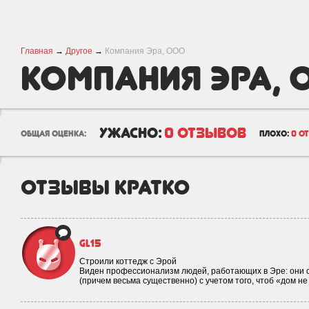
Главная
→
Другое
→
Компания Эра, ООО
Компания Эра, 
ужасно:
0 отзывов
общая оценка:
плохо:
0 о
отзывы кратко
gl15
Строили коттедж с Эрой
Виден профессионализм людей, работающих в Эре: они 
(причем весьма существенно) с учетом того, чтоб «дом не