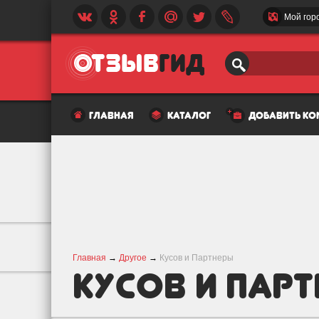
Мой гор
главная
каталог
добавить к
Главная
→
Другое
→
Кусов и Партнеры
Кусов и Пар