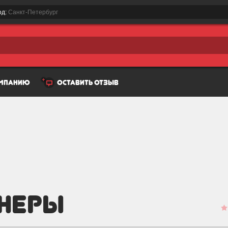
од:
Санкт-Петербург
омпанию
оставить отзыв
тнеры