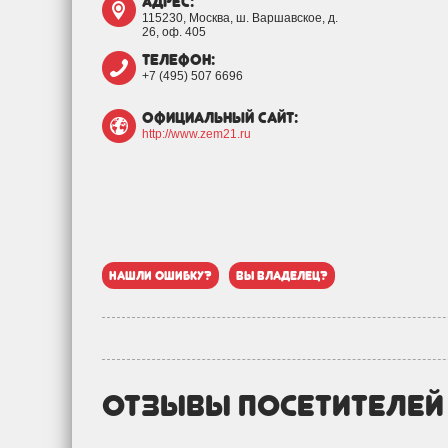
адрес:
115230, Москва, ш. Варшавское, д.
26, оф. 405
телефон:
+7 (495) 507 6696
официальный сайт:
http://www.zem21.ru
нашли ошибку?
вы владелец?
отзывы посетителе