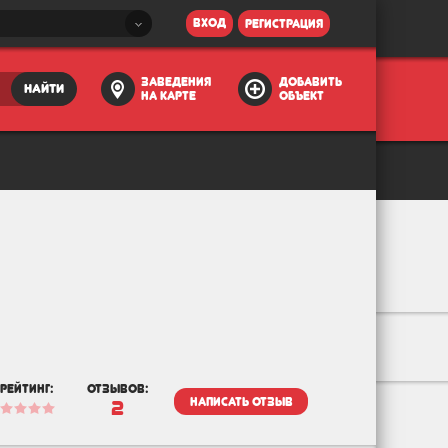
вход
регистрация
заведения
добавить
найти
на карте
объект
рейтинг:
отзывов:
написать отзыв
2