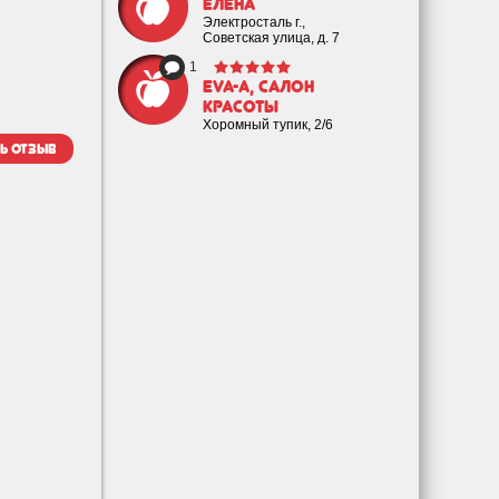
Елена
Электросталь г.,
Советская улица, д. 7
1
EVA-а, салон
красоты
Хоромный тупик, 2/6
ь отзыв