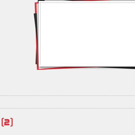
й
(2)