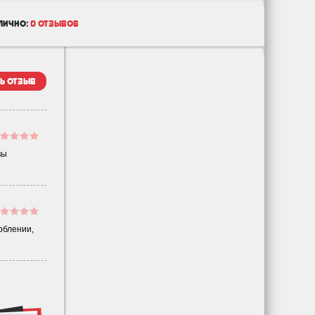
лично:
0 отзывов
ь отзыв
вы
рблении,