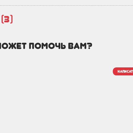
й
(3)
может помочь вам?
написат