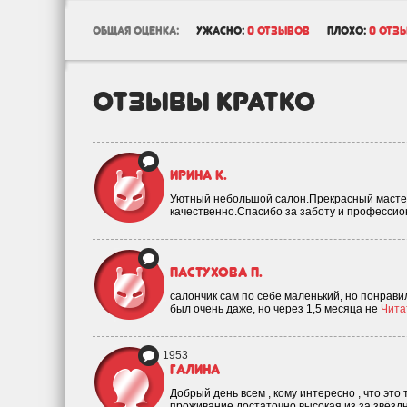
общая оценка:
ужасно:
0 отзывов
плохо:
0 отз
отзывы кратко
Ирина К.
Уютный небольшой салон.Прекрасный мастер
качественно.Спасибо за заботу и професси
Пастухова П.
салончик сам по себе маленький, но понрав
был очень даже, но через 1,5 месяца не
Читат
1953
Галина
Добрый день всем , кому интересно , что это 
проживание достаточно высокая из за звёзд