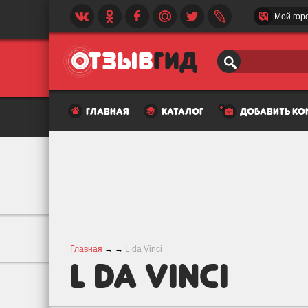
Мой гор
главная
каталог
добавить к
Главная
→
→
L da Vinci
L da Vinci