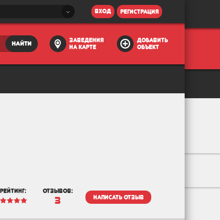
вход
регистрация
заведения
добавить
найти
на карте
объект
рейтинг:
отзывов:
написать отзыв
3