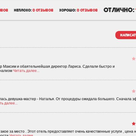
отлично:
ывов
неплохо:
0 отзывов
хорошо:
0 отзывов
написат
 Максим и обаятельнейшая директор Лариса. Сделали быстро и
онализм
Читать далее...
илась девушка-мастер - Наталья. От процедуры ожидала большего. Сначала 
ь далее...
такое за место . Этот отель предоставляет очень качественные услуги , цена 
ности
Читать далее...