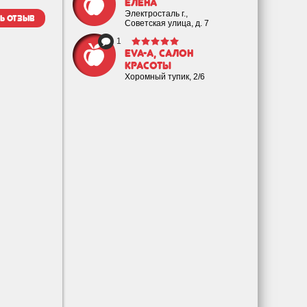
Елена
Электросталь г.,
ь отзыв
Советская улица, д. 7
1
EVA-а, салон
красоты
Хоромный тупик, 2/6