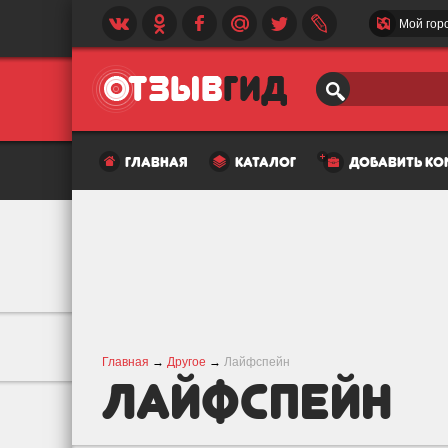
Мой гор
главная
каталог
добавить к
Главная
→
Другое
→
Лайфспейн
Лайфспейн