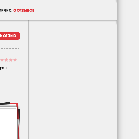
лично:
0 отзывов
ь отзыв
Брал