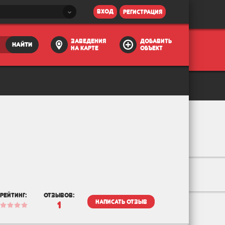
вход
регистрация
заведения
добавить
найти
на карте
объект
рейтинг:
отзывов:
написать отзыв
1