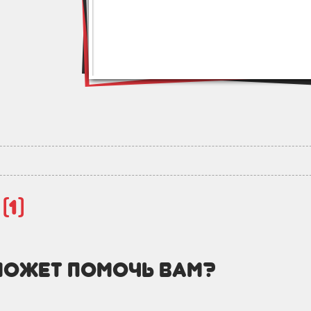
й
(1)
может помочь вам?