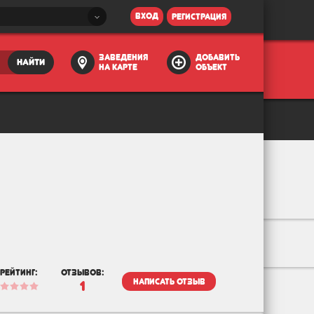
вход
регистрация
заведения
добавить
найти
на карте
объект
рейтинг:
отзывов:
написать отзыв
1