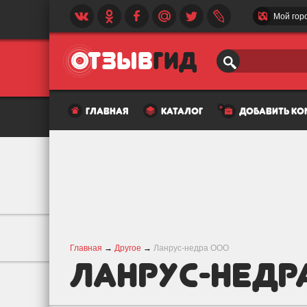
Мой гор
главная
каталог
добавить к
Главная
→
Другое
→
Ланрус-недра ООО
Ланрус-недр