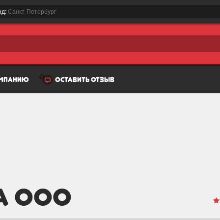
од:
Санкт-Петербург
омпанию
оставить отзыв
а ООО