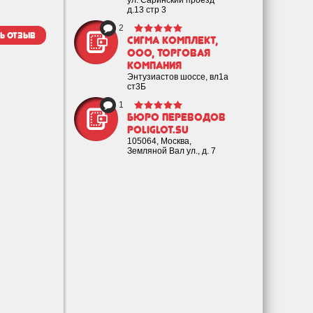
ул. Саринский проезд
д.13 стр 3
2
ь отзыв
Сигма Комплект,
ООО, торговая
компания
Энтузиастов шоссе, вл1а
ст3Б
1
Бюро переводов
poliglot.su
105064, Москва,
Земляной Вал ул., д. 7