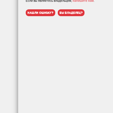
Если вы являетесь владельцем,
напишите нам
.
нашли ошибку?
вы владелец?