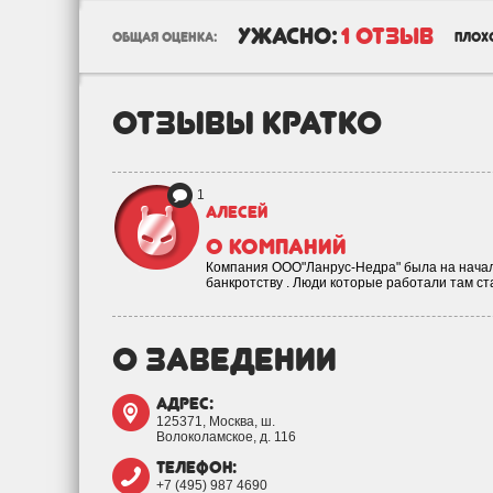
ужасно:
1 отзыв
общая оценка:
плох
отзывы кратко
1
Алесей
о компаний
Компания ООО"Ланрус-Недра" была на началь
банкротству . Люди которые работали там с
о заведении
адрес:
125371, Москва, ш.
Волоколамское, д. 116
телефон:
+7 (495) 987 4690