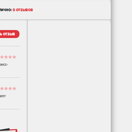
лично:
0 отзывов
ь отзыв
ресс-
цепт