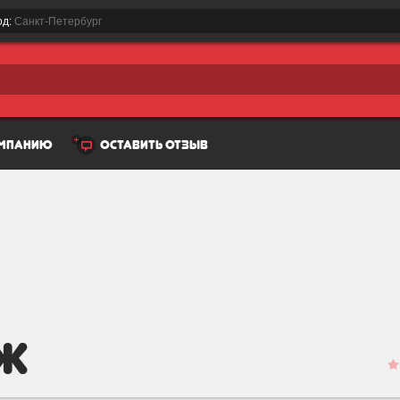
од:
Санкт-Петербург
омпанию
оставить отзыв
аж