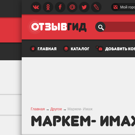
Мой гор
главная
каталог
добавить к
Главная
→
Другое
→
Маркем- Имаж
Маркем- Им