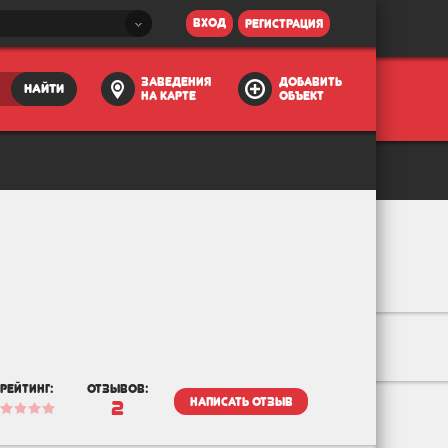
вход
регистрация
заведения
добавить
найти
на карте
объект
рейтинг:
отзывов:
написать отзыв
2