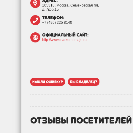
адрес:
105318, Москва, Семеновская пл,
д. 7кор.15
телефон:
+7 (495) 225 8140
официальный сайт:
http://www.markem-imaje.ru
нашли ошибку?
вы владелец?
отзывы посетителе