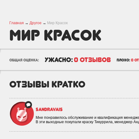
Главная
→
Другое
→
Мир Красок
Мир Красок
ужасно:
0 отзывов
общая оценка:
плохо:
0 о
отзывы кратко
sandravais
Мне понравилось обслуживание и квалификация менедже
В эти выходные покупали краску Тикуррила, менеджер А