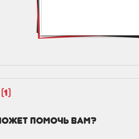
й
(1)
может помочь вам?