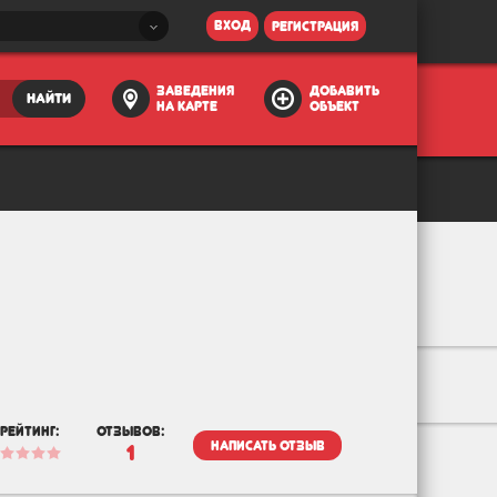
вход
регистрация
заведения
добавить
найти
на карте
объект
рейтинг:
отзывов:
написать отзыв
1