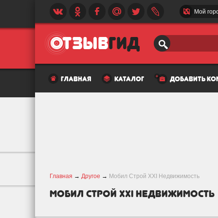
Мой гор
главная
каталог
добавить к
Главная
→
Другое
→
Мобил Строй XXI Недвижимость
Мобил Строй XXI Недвижимость