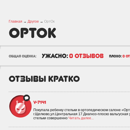
Главная
→
Другое
→
ОртОк
ОртОк
ужасно:
0 отзывов
общая оценка:
плохо:
0 о
отзывы кратко
v-7141
Покупала ребенку стельки в ортопедическом салоне «Ор
г.Щелково,ул.Центральная 17.Диагноз-плоско вальгусная 
стельки совершенно
Читать далее...