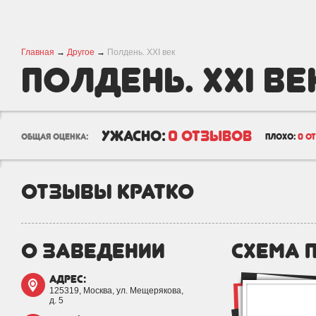
Главная
→
Другое
→
Полдень. XXI век
Полдень. XXI ве
ужасно:
0 отзывов
общая оценка:
плохо:
0 о
отзывы кратко
о заведении
схема 
адрес:
125319, Москва, ул. Мещерякова,
д. 5