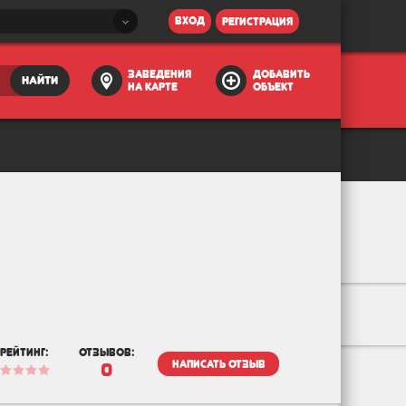
вход
регистрация
заведения
добавить
найти
на карте
объект
рейтинг:
отзывов:
написать отзыв
0