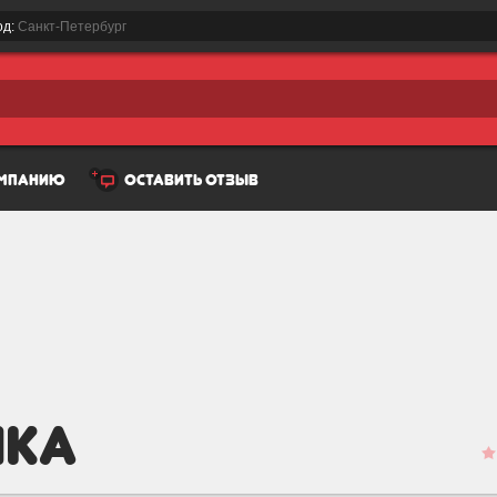
од:
Санкт-Петербург
омпанию
оставить отзыв
ика