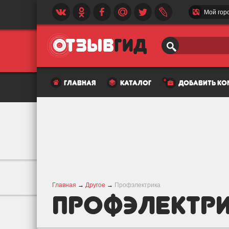
Мой гор
главная
каталог
добавить к
Главная
→
Другое
→
Профэлектрика
Профэлектр