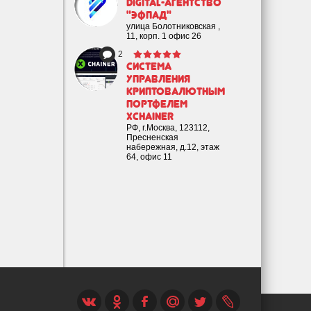
Digital-агентство
"Эфпад"
улица Болотниковская ,
11, корп. 1 офис 26
2
Cистема
управления
криптовалютным
портфелем
XChainer
РФ, г.Москва, 123112,
Пресненская
набережная, д.12, этаж
64, офис 11