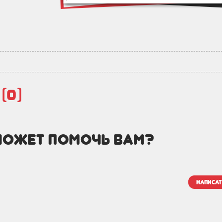
й
(0)
может помочь вам?
написат