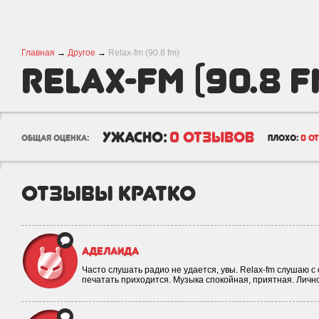
Главная
→
Другое
→
Relax-fm (90.8 fm)
Relax-fm (90.8 f
ужасно:
0 отзывов
общая оценка:
плохо:
0 о
отзывы кратко
Аделаида
Часто слушать радио не удается, увы. Relax-fm слушаю с
печатать приходится. Музыка спокойная, приятная. Личн