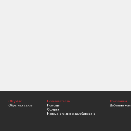
OtzyvGid
Пользователям
Компаниям
Обратная связь
Помощь
Добавить ком
Оферта
Написать отзыв и зарабатывать