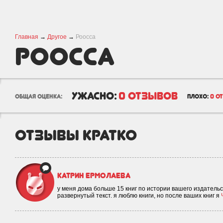
Главная
→
Другое
→
Роосса
Роосса
ужасно:
0 отзывов
общая оценка:
плохо:
0 о
отзывы кратко
Катрин Ермолаева
у меня дома больше 15 книг по истории вашего издательст
развернутый текст. я люблю книги, но после ваших книг я